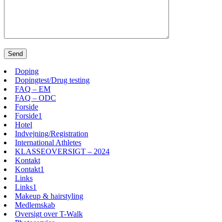
Doping
Dopingtest/Drug testing
FAQ – EM
FAQ – ODC
Forside
Forside1
Hotel
Indvejning/Registration
International Athletes
KLASSEOVERSIGT – 2024
Kontakt
Kontakt1
Links
Links1
Makeup & hairstyling
Medlemskab
Oversigt over T-Walk